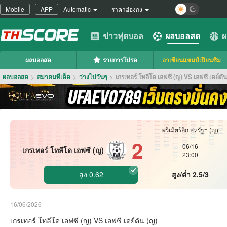
Mobile
APP
Automatic
ราคาฮ่องกง
ข่าวฟุตบอล
ผลบอลสด
ผ
ผลบอลสด
รายการโปรด
อาเซียนแชมป์เปียนชิม
ผลบอลสด
>
สมาคมทีเด็ด
>
ว่างไปวันๆ
>
เกรเทอร์ โทลีโด เอฟซี (ญ) VS เอฟซี เดย์ตั
พรีเมียร์ลีก สหรัฐฯ (ญ)
2
06/16
เกรเทอร์ โทลีโด เอฟซี (ญ)
23:00
สูง 0.62
สูง/ต่ำ 2.5/3
16/06/2026
เกรเทอร์ โทลีโด เอฟซี (ญ) VS เอฟซี เดย์ตัน (ญ)