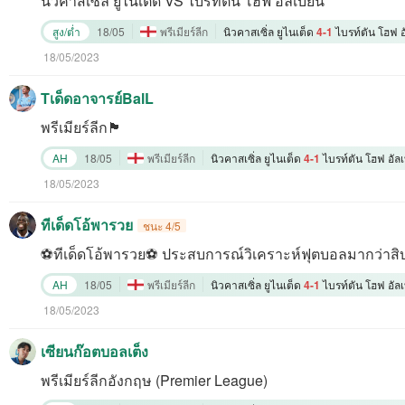
นิวคาสเซิ่ล ยูไนเต็ด VS ไบรท์ตัน โฮฟ อัลเบี้ยน
สูง/ต่ำ
18/05
พรีเมียร์ลีก
นิวคาสเซิ่ล ยูไนเต็ด
4-1
ไบรท์ตัน โฮฟ อ
18/05/2023
Tเด็ดอาจารย์BalL
พรีเมียร์ลีก🏴󠁧󠁢󠁥󠁮󠁧󠁿
AH
18/05
พรีเมียร์ลีก
นิวคาสเซิ่ล ยูไนเต็ด
4-1
ไบรท์ตัน โฮฟ อัลเ
18/05/2023
ทีเด็ดโอ้พารวย
ชนะ 4/5
⚽ทีเด็ดโอ้พารวย⚽ ประสบการณ์วิเคราะห์ฟุตบอลมากว่าสิบปี 
AH
18/05
พรีเมียร์ลีก
นิวคาสเซิ่ล ยูไนเต็ด
4-1
ไบรท์ตัน โฮฟ อัลเ
18/05/2023
เซียนก๊อตบอลเต็ง
พรีเมียร์ลีกอังกฤษ (Premier League)