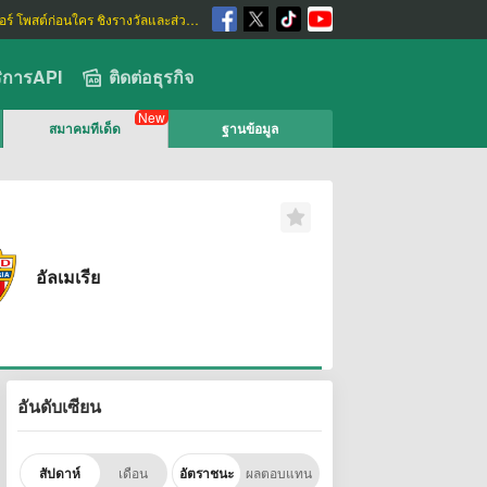
🔥กิจกรรมสุดปัง แจกหนักจัดเต็มสำหรับครีเอเตอร์ โพสต์ก่อนใคร ชิงรางวัลและส่วนแบ่งสุดพิเศษ🎁💎
ด ทายผลบอล ลุ้นรับเพชรจัดเต็ม🎁💎
ิการAPI
ติดต่อธุรกิจ
New
สมาคมทีเด็ด
ฐานข้อมูล
อัลเมเรีย
อันดับเซียน
สัปดาห์
เดือน
อัตราชนะ
ผลตอบแทน