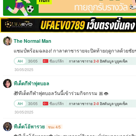
The Normal Man
แชมป์พร้อมฉลอง! กาลาตาซารายจะปิดท้ายฤดูกาลด้วยชัยช
AH
30/05
ซือเปร์ลีก
กาลาตาซาราย
2-0
อิสตันบูล บูยูคเซ็ค
30/05/2025
ทีเด็ดกีฬาฟุตบอล
🎁ทีเด็ดกีฬาฟุตบอลวันนี้เข้าร่วมกิจกรรม 🎀👄
AH
30/05
ซือเปร์ลีก
กาลาตาซาราย
2-0
อิสตันบูล บูยูคเซ็ค
30/05/2025
ทีเด็ดโอ้พารวย
ชนะ 4/5