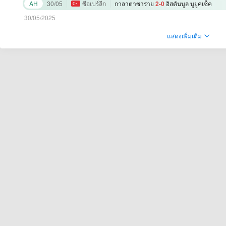
AH
30/05
ซือเปร์ลีก
กาลาตาซาราย
2-0
อิสตันบูล บูยูคเซ็ค
30/05/2025
แสดงเพิ่มเติม