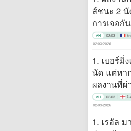
โบเซีย 2-2
ส์ชนะ 2 นั
0-1 19/10/
การเจอกันล
เสมอ 2 แพ้
AH
02/03
ลี
ชนะ 2 เสม
02/03/2026
1. เบอร์มิ่
นัด แต่หาก
ผลงานที่ผ่
เฉพาะการช
AH
02/03
อี
เป็นผู้ท้าชิ
02/03/2026
1. เรอัล ม