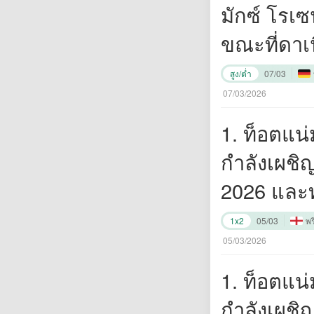
กังวลเกี่ย
มักซ์ โรเซ
ขณะที่ดาเน
เวอร์คูเซ่
สูง/ต่ำ
07/03
รับและแนวร
07/03/2026
มาร์ค เฟล็
1. ท็อตแน่
ทริค ชิค 
กำลังเผชิ
2026 และทำ
อยู่อันดั
1x2
05/03
พร
สเปอร์สข
05/03/2026
ล่าสุดในลี
1. ท็อตแน่
พาเลซ 3. 
กำลังเผชิ