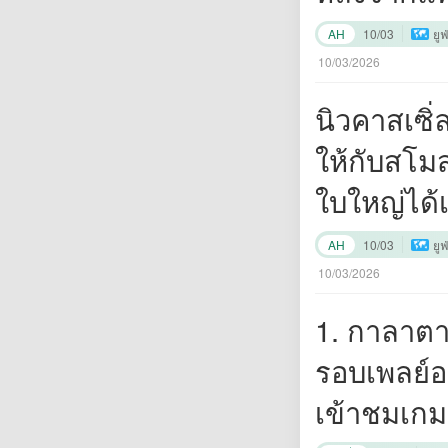
สามารถทวง
AH
10/03
ยู
จากจุดโทษ
10/03/2026
ส่งให้ทีมเ
นิวคาสเซิ่
อย่างไรก็
ให้กับสโม
ใบใหญ่ได้
แต่พวกเขา
AH
10/03
ยู
แรกของรอบ
10/03/2026
ประเทศของ
1. กาลาตา
จากเพิ่งแพ
รอบเพลย์อ
เข้าชมเกมเ