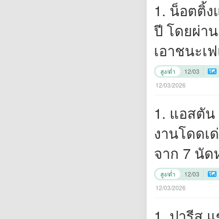
1. น็อตติ
ปี โดยผ่า
เอาชนะเฟเ
ใคร 4 นัดต
สูง/ต่ำ
12/03
ฟอเรสต์ต้อ
12/03/2026
แรกตั้งแต่
1. แอสตัน 
จาก 8 เกม
งานโดดเด่
จาก 7 นัดห
แชมเปี้ยนส
สูง/ต่ำ
12/03
โดยพลิกส
12/03/2026
มั่นใจหลัง
1. ปารีส 