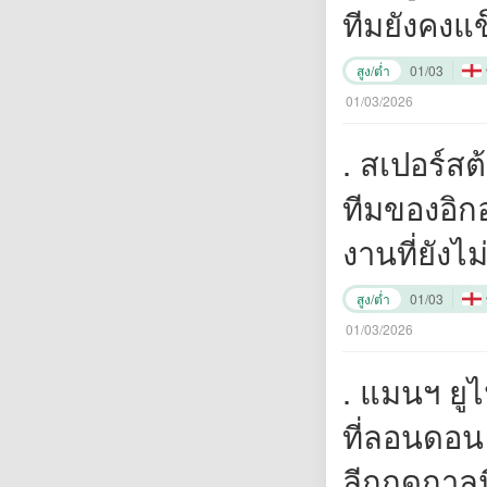
ทีมยังคงแ
พรีเมียร์ล
สูง/ต่ำ
01/03
คลีนชีต 3 
01/03/2026
. สเปอร์สต
ทีมของอิกอ
งานที่ยังไม
ไม่ชนะใครใ
สูง/ต่ำ
01/03
ในบ้าน
01/03/2026
. แมนฯ ยูไ
ที่ลอนดอน 
ลีกฤดูกาลน