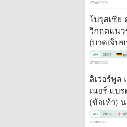
เซนเตอร์ร
27/02/2026
อร์เบ็ค โ
โบรุสเซีย 
เอ็นเมช่า
วิกฤตแนวรั
(บาดเจ็บขา
พร้อมลงสน
AH
28/02
บุ
เซนเตอร์ร
27/02/2026
อร์เบ็ค โ
ลิเวอร์พูล
เอ็นเมช่า
เนอร์ แบรด
(ข้อเท้า) 
ยังไม่พร้อ
AH
28/02
พรี
ริมปง มีโ
27/02/2026