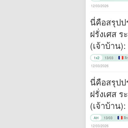
บียาร์เรอั
12/03/2026
ฟิต)
นี่คือสรุ
ฝรั่งเศส ร
(เจ้าบ้าน):
ผลงานดีขึ้
1x2
13/03
ลี
อันดับ 3 (
12/03/2026
แข็งแกร่งภ
นี่คือสรุ
ดาวซัลโวร
ฝรั่งเศส ร
(เจ้าบ้าน):
ผลงานดีขึ้
AH
13/03
ลีก
12/03/2026