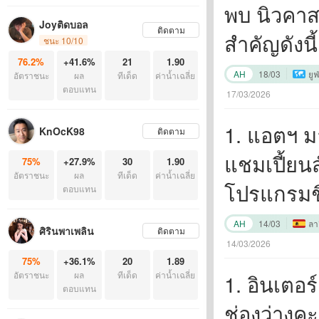
แต่มีสถิต
พบ นิวคาสเ
Joyติดบอล
ติดตาม
สำคัญดังนี้
ชนะ 10/10
76.2%
+41.6%
21
1.90
เซโลน่า เก
AH
18/03
ยู
อัตราชนะ
ผล
ทีเด็ด
ค่าน้ำเฉลี่ย
ตอบแทน
มีน ยามาล
17/03/2026
1. แอตฯ ม
KnOcK98
ติดตาม
แชมเปี้ยน
75%
+27.9%
30
1.90
อัตราชนะ
ผล
ทีเด็ด
ค่าน้ำเฉลี่ย
โปรแกรมชิ
ตอบแทน
แชมป์ลีกจ
AH
14/03
ลา
ศิรินพาเพลิน
ติดตาม
มา 3 นัดติ
14/03/2026
75%
+36.1%
20
1.89
ลีก รวมถึ
อัตราชนะ
ผล
ทีเด็ด
ค่าน้ำเฉลี่ย
1. อินเตอร
ตอบแทน
แอตฯ
ช่องว่าง