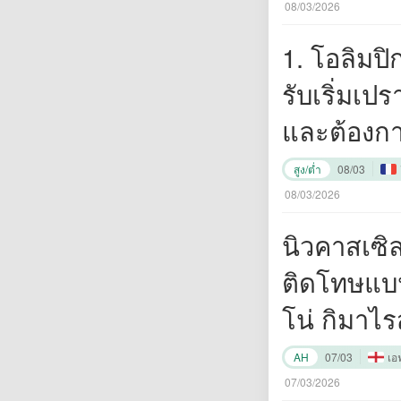
ดีและไม่แ
08/03/2026
ฤดูกาลนี้ยั
1. โอลิมป
โทษแบนห
รับเริ่มเป
และต้องการ
เอฟซี ภายใ
สูง/ต่ำ
08/03
ดีและไม่แ
08/03/2026
ฤดูกาลนี้ยั
นิวคาสเซิล
โทษแบนห
ติดโทษแบนใ
โน่ กิมาไร
คราฟท์ (เข
AH
07/03
เอ
ราเมนโต้ 
07/03/2026