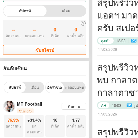
ถึงการแก้
สรุปพรีวิว
กำลังสำรอง
สัปดาห์
เดือน
แอตฯ มาดร
ครับ สเปอร
--
--
0
0
อัตราชนะ
ผลตอบแทน
ทีเด็ด
ค่าน้ำเฉลี่ย
หายใจ ฟอร์
สูง/ต่ำ
18/03
ความไก้เป
17/03/2026
ซับสไครบ์
สรุปพรีวิวฟ
อันดับเซียน
พบ กาลาตาซ
สัปดาห์
เดือน
อัตราชนะ
ผลตอบแทน
กาลาตาซาร
จัดชนะรวด
MT Football
AH
18/03
ยู
ติดตาม
ชนะ 5/6
นอกบ้าน" ใ
17/03/2026
76.9%
+31.4%
16
1.77
อัตราชนะ
ผล
ทีเด็ด
ค่าน้ำเฉลี่ย
พลิกสถานก
สรุปพรีวิว
ตอบแทน