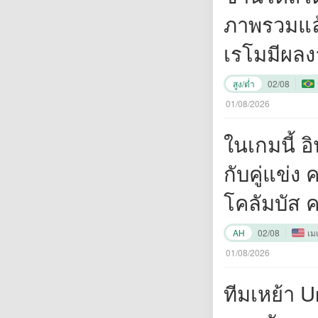
เปลี่ยนแป
ภาพรวมแล้
เรโมมีผลงา
ในขณะเดีย
สูง/ต่ำ
02/08
แม้ว่าในเ
01/08/2026
แต่ทางประว
ในเกมนี้ อิ
อย่างเห็นได
กับคู่แข่
โคลัมบัส 
ของพวกเขาย
AH
02/08
เม
ชนะ 1 ครั
01/08/2026
เห็นว่าอินเ
ทีมเหย้า U