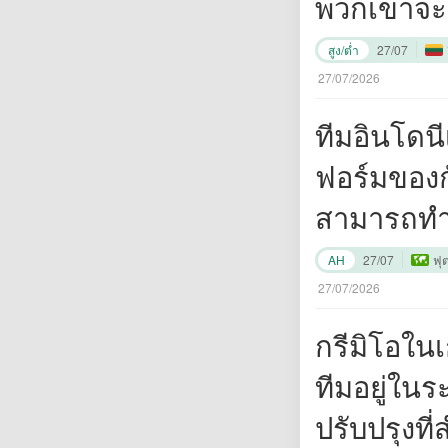
พวกเขาจะส
เกลแมนมีผ
สูง/ต่ำ
27/07
แมนในเกมน
27/07/2026
ได้ชัด ที
ทีมอินโดนี
ซัลกิริสเอ
ฟอร์มของกั
สามารถทำผ
สองทีมไม่ม
AH
27/07
ฟุ
สภาพที่ดีก
27/07/2026
ในบ้าน ซึ
กรีมิโอใน
แตกต่างนี
ทีมอยู่ใน
ปรับปรุงที