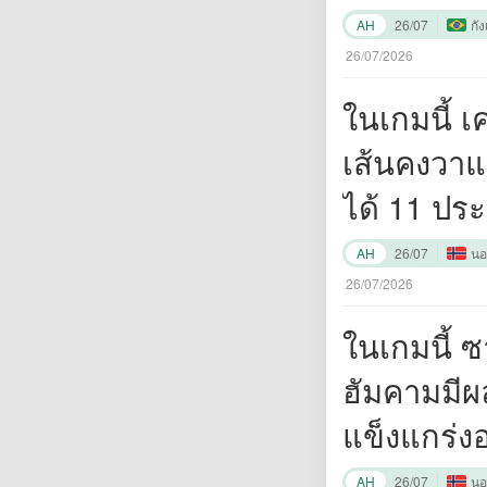
เขาตั้งใจแ
AH
26/07
กั
ของฟลูมิเน
26/07/2026
ในระยะหลั
ในเกมนี้ เ
ใจ สถานะป
เส้นคงวาแ
ได้ 11 ประ
ประตูต่อเ
AH
26/07
นอร
ออสโลมีผ
26/07/2026
ถือว่าดี เ
ในเกมนี้ ซ
ด้วยชัยชน
ฮัมคามมีผ
แข็งแกร่งอ
ความต่างระ
AH
26/07
นอร