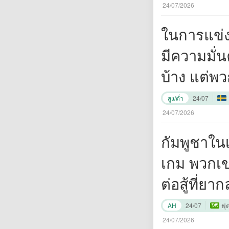
ชื่นชมและ
24/07/2026
เห็นได้ชัด
ในการแข่งข
จะสูงขึ้น อ
มีความมั่
บ้าง แต่พ
กริเต้ได้เ
สูง/ต่ำ
24/07
ของทีมเพิ
24/07/2026
กลยุทธ์การ
กัมพูชาใน
ที่น่าประ
เกม พวกเข
ต่อสู้ที่ย
เนื่องจากท
AH
24/07
ฟุ
อัพที่ครบถ
24/07/2026