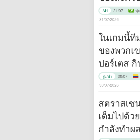
ความเสถีย
AH
31/07
ฟุ
พวกเขายังค
31/07/2026
แพ้มา 9 เก
ในเกมนี้ที
กลับกัน สิง
ของพวกเข
ปอร์เตส ก
สองทีมค่อ
สูง/ต่ำ
30/07
การผลักดัน
30/07/2026
ใช้นักเตะส
สตราสเซนใ
หลักได้พั
เต็มไปด้ว
กำลังทำผล