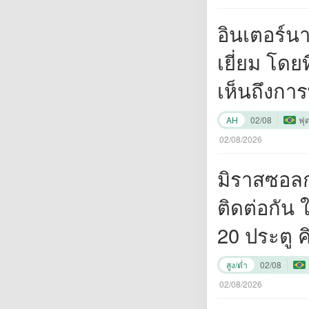
ของพวกเขา
ครั้ง นอก
อินเตอร์น
การวิเคราะ
เยี่ยม โด
เห็นถึงกา
กลับมีฟอร
AH
02/08
ฟุ
เป็นที่น่า
02/08/2026
กว่าและม
มิราสซอลก
รินเทียนส์
ติดต่อกัน 
20 ประตู ค
เกม มิราส
สูง/ต่ำ
02/08
ก็เล่นได้ไ
02/08/2026