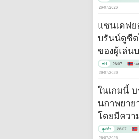
ตาราง แต่ซ
26/07/2026
และแพ้น้อ
แซนเดฟยอร
แนวรับของ
บรันน์ดูซ
ของผู้เล
แข่งขันแล
AH
26/07
นอร
งานล่าสุดข
26/07/2026
พ่ายแพ้อีก
ในเกมนี้ บ
เรื่องของก
นกาพยายาม
โดยมีความ
ก่อนมักจะ
สูง/ต่ำ
26/07
26/07/2026