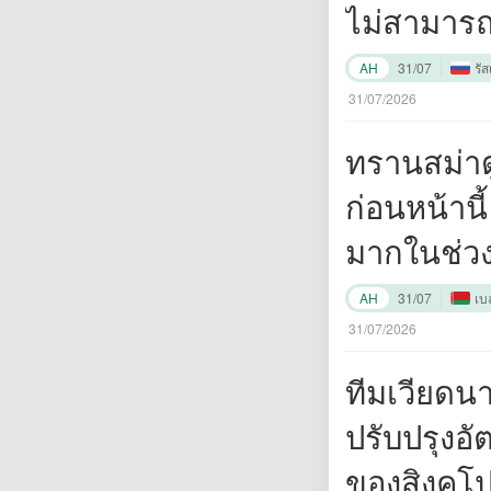
ไม่สามารถ
พวกเขาจะเส
AH
31/07
รัส
บอกว่าคว
31/07/2026
แข็งแกร่
ทรานสม่าดู
ฤดูกาลนี้น
ก่อนหน้าน
มากในช่วง
ได้ชัดและ
AH
31/07
เบล
นอกจากนี้ 
31/07/2026
การป้องกั
ทีมเวียดนา
วิเคราะห์พ
ปรับปรุงอ
ของสิงคโป