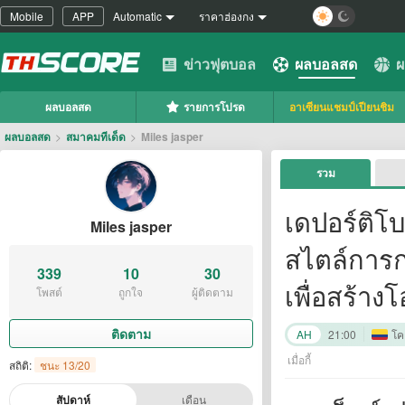
Mobile
APP
Automatic
ราคาฮ่องกง
ข่าวฟุตบอล
ผลบอลสด
ผ
ผลบอลสด
รายการโปรด
อาเซียนแชมป์เปียนชิม
ผลบอลสด
>
สมาคมทีเด็ด
>
Miles jasper
รวม
เดปอร์ติโบ
Miles jasper
สไตล์การ
339
10
30
เพื่อสร้า
โพสต์
ถูกใจ
ผู้ติดตาม
จากทางริมเ
ติดตาม
AH
21:00
โค
ของพวกเขา
เมื่อกี้
สถิติ:
ชนะ 13/20
สัปดาห์
เดือน