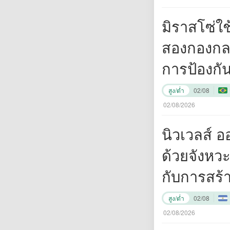
กองหน้าที่
จุดเด่นใน
มิราสโซ่ใ
พวกเขาพึ
สองกองกลาง
การป้องก
การทะลุฝ่
สูง/ต่ำ
02/08
ปีกคนสำคั
02/08/2026
ด้านข้างข
นิวเวลส์ อ
กดดันอย่า
ด้วยจังหว
กับการสร้
เลี่ยงการ
สูง/ต่ำ
02/08
พวกเขาพึ่
02/08/2026