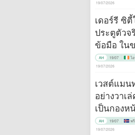
คือปีโน่ซึ
19/07/2026
ได้เนื่อง
เดอร์รี ซิ
แบบดั้งเดิ
ประตูตัวจ
ข้อมือ ในข
ย์ก็ไม่สา
AH
19/07
ไอ
การเปลี่ย
19/07/2026
ต้องพึ่งพา
เวสต์แมนท
ชั่วคราว ซ
อย่างวาเล
เป็นกองหน้
การบุกทาง
AH
19/07
พรี
แบ็กฟูลเพ
19/07/2026