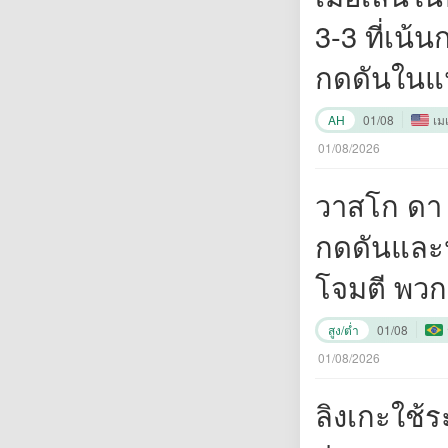
ด้านหลังม
3-3 ที่เน้
กดดันในแน
พวกเขาคือ
AH
01/08
เม
หน้าสำรองท
01/08/2026
ไปช่วยเกม
วาสโก ดา 
ซึ่งอาจเป็
กดดันและ
โจมตี พวก
พร้อมรอโอ
สูง/ต่ำ
01/08
ระมัดระว
01/08/2026
ป้องกัน เม
ลิงเกะใช้