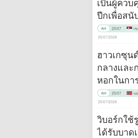
2-3-1 ที่เ
เป็นผู้คว
ปีกเพื่อสน
เพิ่มความก
AH
25/07
เซอ
โดยเฉพาะใ
25/07/2026
กดดันสูงขึ
ฮาวเกซุนด
สามารถสวน
กลางและกอง
หอกในการโ
บนปีก ทีมเ
AH
25/07
นอร
โอกาสในกา
25/07/2026
อาจเกิดขึ
วิบอร์กใช้
ความเสี่ย
ได้รับบาด