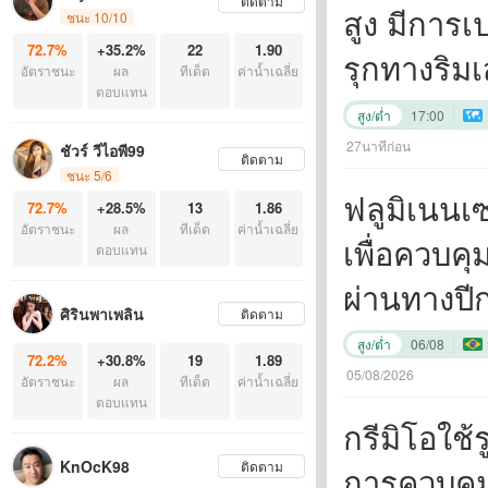
ติดตาม
มีช่องว่า
สูง มีการ
ชนะ 10/10
72.7%
+35.2%
22
1.90
รุกทางริม
อัตราชนะ
ผล
ทีเด็ด
ค่าน้ำเฉลี่ย
ตอบแทน
เวเบอร์กำล
สูง/ต่ำ
17:00
ที่ต้องพั
27นาทีก่อน
ชัวร์ วีไอพี99
ติดตาม
ชนะ 5/6
ซัลซ์บวร์
ฟลูมิเนนเซ
72.7%
+28.5%
13
1.86
อัตราชนะ
ผล
ทีเด็ด
ค่าน้ำเฉลี่ย
ช่วยเกมรุก
เพื่อควบค
ตอบแทน
ผ่านทางปี
ศิรินพาเพลิน
ติดตาม
อ่อนแอเนื
สูง/ต่ำ
06/08
72.2%
+30.8%
19
1.89
แบน ทำให้ต
05/08/2026
อัตราชนะ
ผล
ทีเด็ด
ค่าน้ำเฉลี่ย
ตอบแทน
มีความไม่
กรีมิโอใช
กามาเองก็ใ
KnOcK98
ติดตาม
การควบคุ