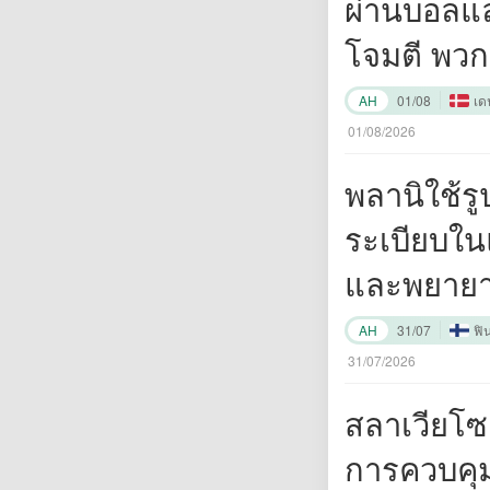
เกิดช่องว
ผ่านบอลแล
ประสิทธิ
โจมตี พวก
และลูกตั้
AH
01/08
เด
แบ็กของพว
01/08/2026
อาจทำให้ม
พลานิใช้ร
ในการป้อง
ระเบียบใน
และพยายา
ความลึกขอ
AH
31/07
ฟิ
แนวรับค่อน
31/07/2026
สนับสนุนกา
สลาเวียโซ
อาจนำไปส
การควบคุม