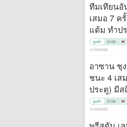
หลักอย่าง
ทีมเทียนอัน
ทีมได้คนเ
เสมอ 7 ครั
แต้ม ทำประ
สุดพวกเขา
สูง/ต่ำ
01/08
รอบที่ผ่า
01/08/2026
แข่งขันนอ
อาซาน ชุง
เขาชนะ 1 
ชนะ 4 เสมอ
ลา
ประตู) มีส
ซอง 0-2 เส
สูง/ต่ำ
01/08
การโจมตี 
01/08/2026
อันดับ 11
พรีสตัน เล