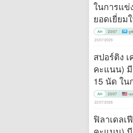
อับราฮัมเป
ในการแข่ง
ยอดเยี่ยมใ
สองนัดด้วย
AH
23/07
ยู
ครองบอลแ
23/07/2026
คือซาวออยู
สปอร์ติง เค
บาดเจ็บ บ
คะแนน) มี
15 นัด ใน
1 นัด และแ
AH
23/07
เม
และแพ้ 4 น
22/07/2026
ของทีมได้
ฟิลาเดลเฟี
ได้แก่ เมเ
คะแนน) มี