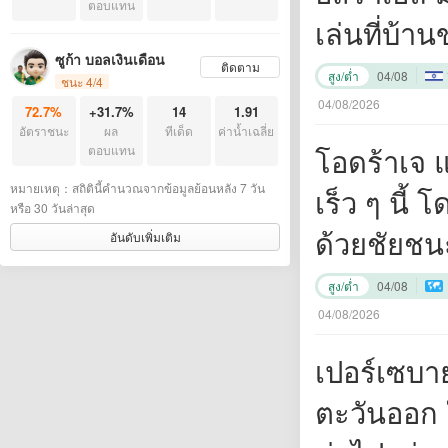
ตอบแทน
เล่นที่บ้
ซูก้า บอลเงินเดือน
การเจาะแน
ติดตาม
สูง/ต่ำ
04/08
ชนะ 4/4
เห็นว่าพว
04/08/2026
72.7%
+31.7%
14
1.91
อัตราชนะ
ผล
ทีเด็ด
ค่าน้ำเฉลี่ย
เกมที่พบกั
โอดร้าเจ 
ตอบแทน
หนาในหลาย
หมายเหตุ：สถิตินี้คำนวณจากข้อมูลย้อนหลัง 7 วัน
เร็ว ๆ นี
หรือ 30 วันล่าสุด
ด้วยชัยชนะ
อันดับเพิ่มเติม
เกมติดต่อ
สูง/ต่ำ
04/08
เหย้าและส
04/08/2026
บอลกลางส
เปอร์เซบาย
อย่างไรก็
ตะวันออก 