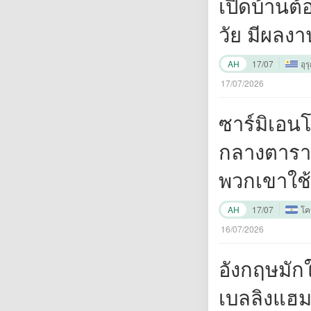
พวกเขาจะใ
เปิดบ้านต้
วัย มีผลงา
เน้นการกด
AH
17/07
อุร
เรื่องผู้เ
17/07/2026
ความเหนือ
ซาร์มิเอนโ
หลังสุด แ
กลางตาราง
พวกเขาใช้
จะไม่มีผู
AH
17/07
โค
ประสิทธิภ
16/07/2026
ทำได้แค่หน
อังกฤษมักใ
โบคา จูเน
เบลลิงแฮมเ