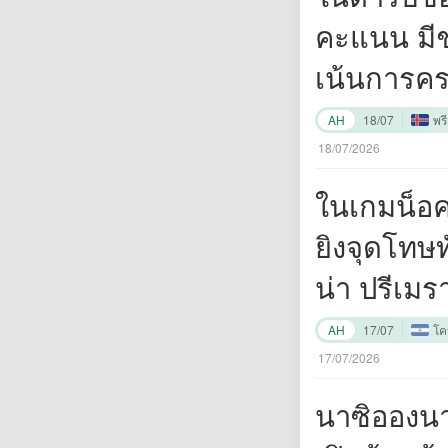
อากาศ ทำใ
คะแนน มี
เน้นการคร
สองเกมล่า
AH
18/07
พรี
เสียประตูม
18/07/2026
บาดเจ็บอย
ในเกมน็อค
เหย้า แต่
ยิงจุดโทษท
น่า ปรีเมร
ยังอยู่ใน
AH
17/07
โค
ครั้งล่าส
17/07/2026
หน้าบาดเจ
นาซิอองนาล