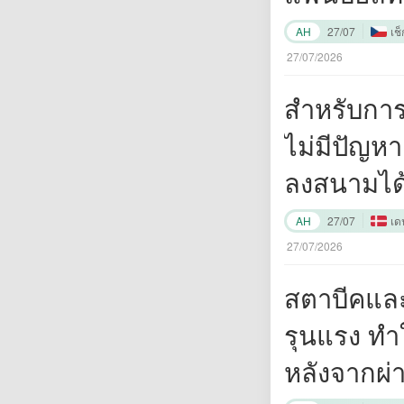
โดยชนะ 2 
AH
27/07
เช็
ประสานงา
27/07/2026
แน่นอน แ
สำหรับการแ
เคียงกับที
ไม่มีปัญหา
ลงสนามได้ 
แสดงให้เห
AH
27/07
เด
อุ่นเครื่อ
27/07/2026
และแนวรับ
สตาบีคและว
เมื่อต้องเ
รุนแรง ทำใ
หลังจากผ่า