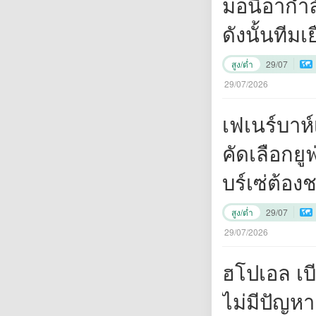
แต่มีตัวเ
มอนิอากำล
ดังนั้นทีม
ต้องชนะอย
สูง/ต่ำ
29/07
ตี้ กำลังอ
29/07/2026
สม่ำเสมอ 
เฟเนร์บาห
แข่งขัน 1
คัดเลือกยู
บร์เซ่ต้อง
ซาบร์เซ่เป
สูง/ต่ำ
29/07
แข็งแกร่ง
29/07/2026
เขาเพิ่งค
ฮโปเอล เบี
ขึ้น แต่แ
ไม่มีปัญหาเ