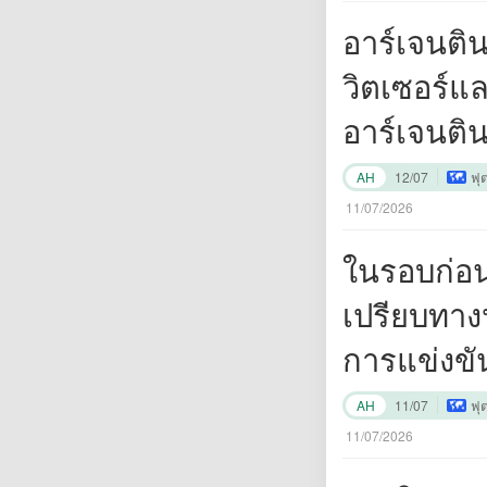
หลังสำรอง
อาร์เจนติ
สนาม แม้
วิตเซอร์
อาร์เจนติ
เนล เมสซี่
AH
12/07
ฟุ
อกเอาต์พว
11/07/2026
ของพวกเขา
ในรอบก่อน
ขวา กอนซา
เปรียบทางป
การแข่งขัน
นอร์เวย์ใ
AH
11/07
ฟุ
ติน อูเดก
11/07/2026